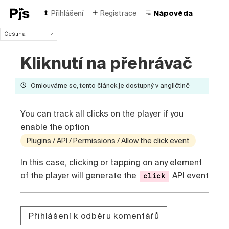
Přihlášení
Registrace
Nápověda
Čeština
Čeština
Kliknutí na přehrávač
English
Español
Português (Brasil)
Omlouváme se, tento článek je dostupný v angličtině
Deutsch
Français
You can track all clicks on the player if you
Italiano
enable the option
Polski
Türk
Plugins / API / Permissions / Allow the click event
Русский
In this case, clicking or tapping on any element
中国人
of the player will generate the
API
event
click
Přihlášení k odběru komentářů