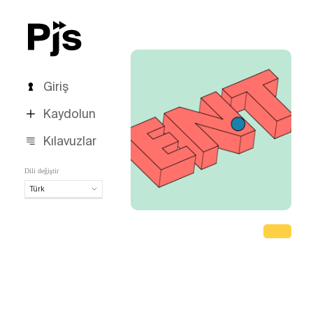
Giriş
Kaydolun
Kılavuzlar
Dili değiştir
Türk
Türk
English
Español
Português (Brasil)
Deutsch
Français
Italiano