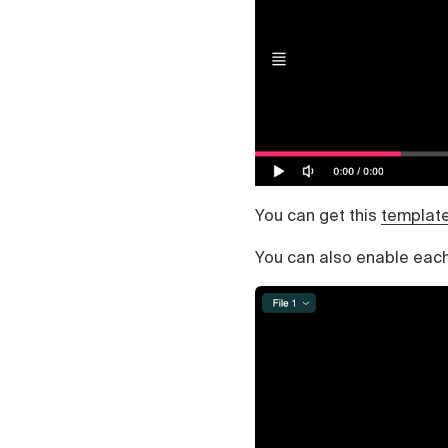
Čeština
Türk
Русский
中国人
You can get this
templat
You can also enable each 