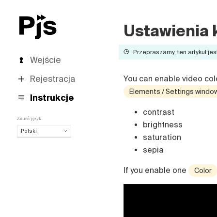
Ustawienia 
Przepraszamy, ten artykuł jes
Wejście
Rejestracja
You can enable video colo
Elements / Settings windo
Instrukcje
contrast
Zmień język
brightness
Polski
saturation
Polski
sepia
English
Español
If you enable one
Color
Português (Brasil)
Deutsch
Français
Italiano