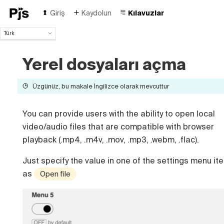
Giriş
Kaydolun
Kılavuzlar
Türk
Türk
English
Yerel dosyaları açma
Español
Português (Brasil)
Üzgünüz, bu makale İngilizce olarak mevcuttur
Deutsch
Français
You can provide users with the ability to open local
Italiano
Polski
video/audio files that are compatible with browser
Čeština
playback (.mp4, .m4v, .mov, .mp3, .webm, .flac).
Русский
Just specify the value in one of the settings menu it
中国人
as
Open file