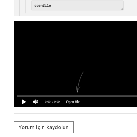
Open file
0:00
/ 0:00
Yorum için kaydolun