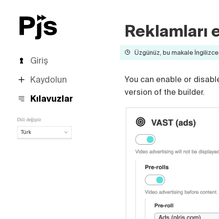
Reklamları e
Üzgünüz, bu makale İngilizce 
Giriş
Kaydolun
You can enable or disabl
version of the builder.
Kılavuzlar
Dili değiştir
Türk
Türk
English
Español
Português (Brasil)
Deutsch
Français
Italiano