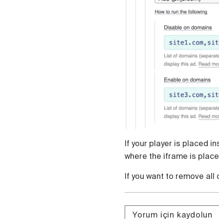
Polski
Čeština
Русский
中国人
If your player is placed i
where the iframe is placed
If you want to remove all
Yorum için kaydolun