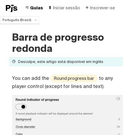
Guias
Iniciar sessão
Inscrever-se
Português (Brasil)
Português (Brasil)
Barra de progresso
English
Español
redonda
Deutsch
Français
Desculpe, este artigo está disponível em inglês
Italiano
Polski
Čeština
You can add the
to any
Round progress bar
Türk
player control (except for lines and text).
Русский
中国人