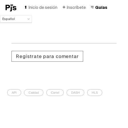
Inicio de sesión
Inscríbete
Guías
Español
Español
English
Português (Brasil)
Deutsch
Français
Regístrate para comentar
Italiano
Polski
Čeština
Türk
Русский
中国人
API
Calidad
Cartel
DASH
HLS