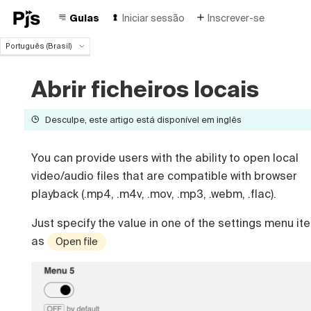
Guias
Iniciar sessão
Inscrever-se
Português (Brasil)
Português (Brasil)
English
Abrir ficheiros locais
Español
Deutsch
Desculpe, este artigo está disponível em inglês
Français
Italiano
You can provide users with the ability to open local
Polski
Čeština
video/audio files that are compatible with browser
Türk
playback (.mp4, .m4v, .mov, .mp3, .webm, .flac).
Русский
Just specify the value in one of the settings menu it
中国人
as
Open file