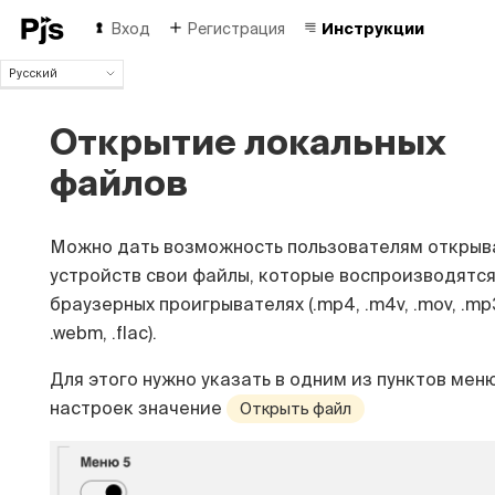
Вход
Регистрация
Инструкции
Русский
Русский
English
Открытие локальных
Español
файлов
Português (Brasil)
Deutsch
Français
Можно дать возможность пользователям открыв
Italiano
устройств свои файлы, которые воспроизводятся
Polski
браузерных проигрывателях (.mp4, .m4v, .mov, .mp
Čeština
Türk
.webm, .flac).
中国人
Для этого нужно указать в одним из пунктов мен
настроек значение
Открыть файл