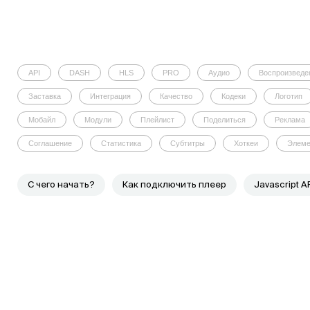
API
DASH
HLS
PRO
Аудио
Воспроизведе
Заставка
Интеграция
Качество
Кодеки
Логотип
Мобайл
Модули
Плейлист
Поделиться
Реклама
Соглашение
Статистика
Субтитры
Хоткеи
Элем
C чего начать?
Как подключить плеер
Javascript A