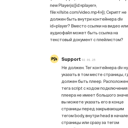
new Playerjs({id:«player»,
file:«//site.com/video.mp4»}); Скрипт не
должен быть внутри контейнера div
id=player? Вместо ссылки на видео или
аудиофайл может быть ссылка на
текстовый документ с плейлистом?
Support
02.01.25
Не должен. Тег контейнера div н
указать в том месте страницы, г
должен быть плеер. Расположе
тега script с кодом подключения
плеера не имеет большого значе
вы можете указать его в конце
страницы перед закрывающим
тегом body, внутри head в начале
страницы или сразу за тегом