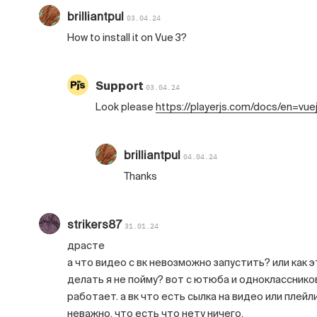
brilliantpul
03.04.24
How to install it on Vue 3?
Support
03.04.24
Look please
https://playerjs.com/docs/en=vue
brilliantpul
04.04.24
Thanks
strikers87
31.01.24
драсте
а что видео с вк невозможно запустить? или как э
делать я не пойму? вот с ютюба и однокласснико
работает. а вк что есть сылка на видео или плейл
неважно, что есть что нету ничего.