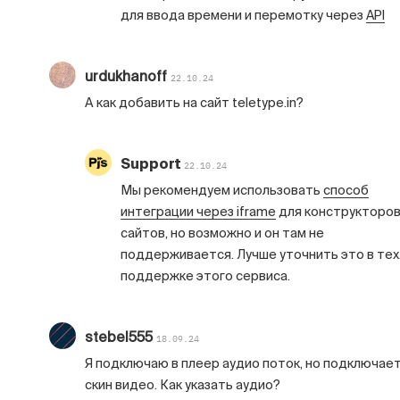
для ввода времени и перемотку через
API
urdukhanoff
22.10.24
А как добавить на сайт teletype.in?
Support
22.10.24
Мы рекомендуем использовать
способ
интеграции через iframe
для конструкторо
сайтов, но возможно и он там не
поддерживается. Лучше уточнить это в тех
поддержке этого сервиса.
stebel555
18.09.24
Я подключаю в плеер аудио поток, но подключае
скин видео. Как указать аудио?