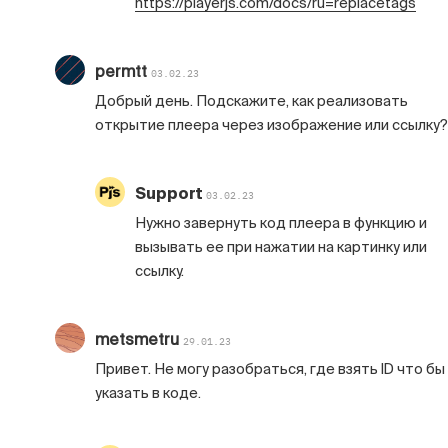
https://playerjs.com/docs/ru=replacetags
permtt
03.02.23
Добрый день. Подскажите, как реализовать
открытие плеера через изображение или ссылку?
Support
03.02.23
Нужно завернуть код плеера в функцию и
вызывать ее при нажатии на картинку или
ссылку.
metsmetru
29.01.23
Привет. Не могу разобраться, где взять ID что бы
указать в коде.