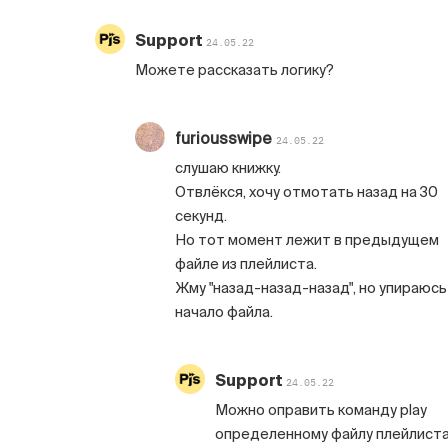
Support
24.05.22
Можете рассказать логику?
furiousswipe
24.05.22
слушаю книжку.
Отвлёкся, хочу отмотать назад на 30
секунд.
Но тот момент лежит в предыдущем
файле из плейлиста.
Жму "назад-назад-назад", но упираюсь
начало файла.
Support
24.05.22
Можно оправить команду play
определенному файлу плейлиста