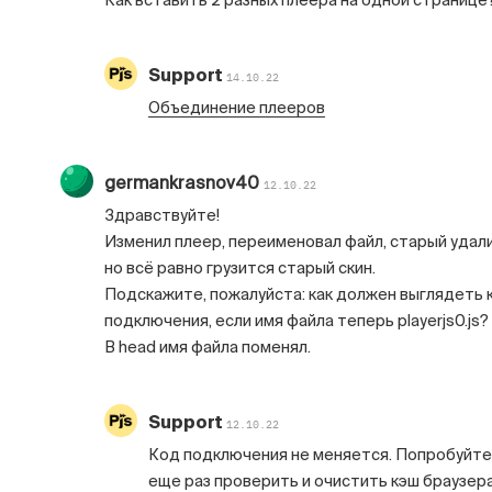
Как вставить 2 разных плеера на одной странице
Support
14.10.22
Объединение плееров
germankrasnov40
12.10.22
Здравствуйте!
Изменил плеер, переименовал файл, старый удали
но всё равно грузится старый скин.
Подскажите, пожалуйста: как должен выглядеть 
подключения, если имя файла теперь playerjs0.js?
В head имя файла поменял.
Support
12.10.22
Код подключения не меняется. Попробуйте
еще раз проверить и очистить кэш браузера