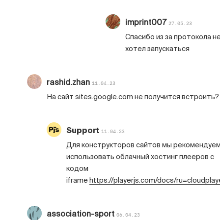
imprint007
27.05.23
Спасибо из за протокола н
хотел запускаться
rashid.zhan
11.04.23
На сайт sites.google.com не получится встроить?
Support
11.04.23
Для конструкторов сайтов мы рекомендуе
использовать облачный хостинг плееров с
кодом
iframe
https://playerjs.com/docs/ru=cloudpla
association-sport
06.04.23