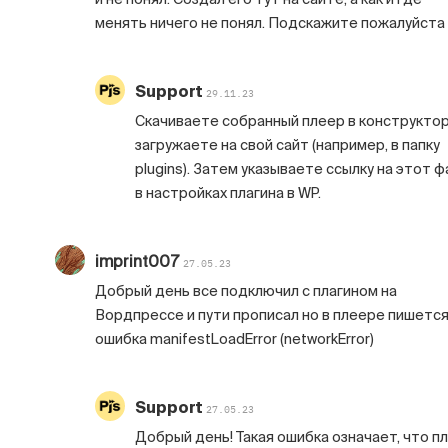
менять ничего не понял. Подскажите пожалуйста
Support
29.11.23
Скачиваете собранный плеер в конструктор
загружаете на свой сайт (например, в папку
plugins). Затем указываете ссылку на этот ф
в настройках плагина в WP.
imprint007
27.05.23
Добрый день все подключил с плагином на
Вордпрессе и пути прописал но в плеере пишетс
ошибка manifestLoadError (networkError)
Support
27.05.23
Добрый день! Такая ошибка означает, что п