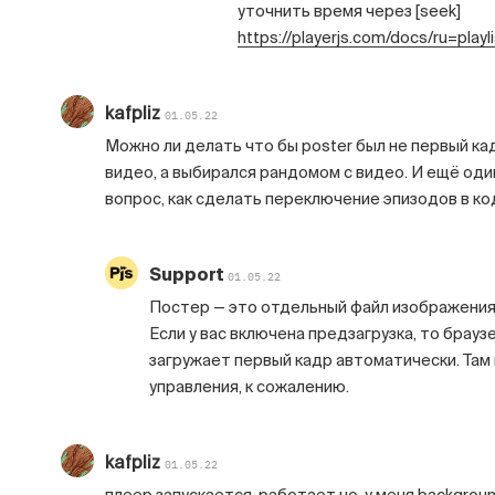
уточнить время через [seek]
https://playerjs.com/docs/ru=playli
kafpliz
01.05.22
Можно ли делать что бы poster был не первый ка
видео, а выбирался рандомом с видео. И ещё оди
вопрос, как сделать переключение эпизодов в ко
Support
01.05.22
Постер — это отдельный файл изображения
Если у вас включена предзагрузка, то брауз
загружает первый кадр автоматически. Там
управления, к сожалению.
kafpliz
01.05.22