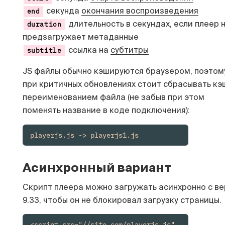
секунда
окончания воспроизведения
end
длительность в секундах, если плеер 
duration
предзагружает метаданные
ссылка на
субтитры
subtitle
JS файлы обычно кэшируются браузером, поэтом
при критичных обновлениях стоит сбрасывать кэ
переименованием файла (не забыв при этом
поменять название в коде подключения):
playerjs.js -> playerjs1.js
Асинхронный вариант
Скрипт плеера можно загружать асинхронно с в
9.33, чтобы он не блокировал загрузку страницы.
<script src="//site.com/playerjs.js" 