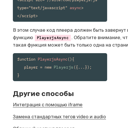
type="text/javascript" 
async
>
</script>
В этом случае код плеера должен быть завернут 
функцию
. Обратите внимание, ч
PlayerjsAsync
такая функция может быть только одна на страни
function 
PlayerjsAsync
(){

   player = new 
Playerjs
({...});

}
Другие способы
Интеграция c помощью iframe
Замена стандартных тегов video и audio