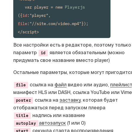
   var player = new 
Playerjs
({
id
:"player", 
file
:"//site.com/video.mp4"});

</script>
Все настройки есть в редакторе, поэтому только
параметр
является обязательным (можно
id
придумать свое название вместо player)
Остальные параметры, которые могут пригодится
ссылка на
файл
видео или аудио,
плейлист
file
манифест HLS или DASH, ссылка YouTube или Vim
ссылка на
заставку
, которая будет
poster
отображаться перед запуском плеера
надпись или название
title
автозапуск
(1 или 0)
autoplay
секунда
старта воспроизведения
start