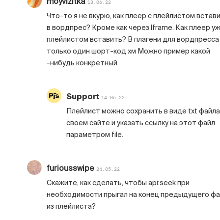
moyvizitka
13.06.22
Что-то я не вкурю, как плеер с плейлистом встав
в вордпрес? Кроме как через Iframe. Как плеер уж
плейлистом вставить? В плагени для вордпресса
только один шорт-код хм Можно пример какой
-нибудь конкретный
Support
14.06.22
Плейлист можно сохранить в виде txt файла
своем сайте и указать ссылку на этот файл
параметром file.
furiousswipe
24.05.22
Скажите, как сделать, чтобы api:seek при
необходимости прыгал на конец предыдущего фа
из плейлиста?