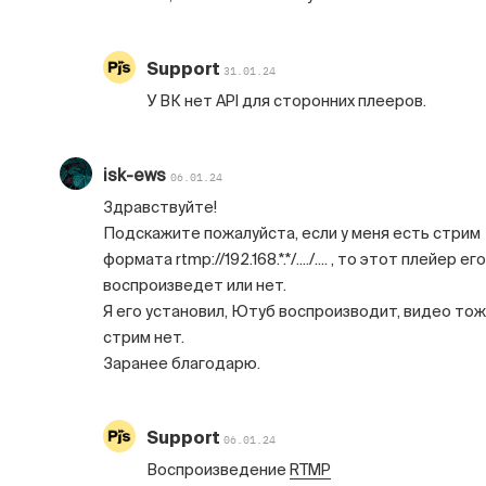
Support
31.01.24
У ВК нет API для сторонних плееров.
isk-ews
06.01.24
Здравствуйте!
Подскажите пожалуйста, если у меня есть стрим
формата rtmp://192.168.*.*/..../.... , то этот плейер его
воспроизведет или нет.
Я его установил, Ютуб воспроизводит, видео тоже
стрим нет.
Заранее благодарю.
Support
06.01.24
Воспроизведение
RTMP