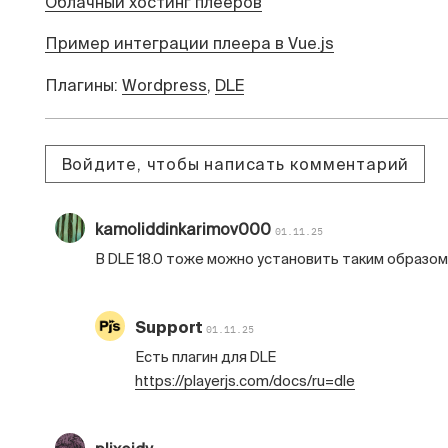
Облачный хостинг плееров
Пример интеграции плеера в Vue.js
Плагины:
Wordpress
,
DLE
Войдите, чтобы написать комментарий
kamoliddinkarimov000
01.11.25
В DLE 18.0 тоже можно установить таким образом
Support
01.11.25
Есть плагин для DLE
https://playerjs.com/docs/ru=dle