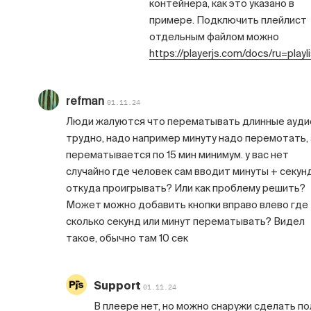
контейнера, как это указано в
примере. Подключить плейлист
отдельным файлом можно
https://playerjs.com/docs/ru=playli
refman
01.11.24
Люди жалуются что перематывать длинные ауди
трудно, надо например минуту надо перемотать, 
перематывается по 15 мин минимум. у вас нет
случайно где человек сам вводит минуты + секун
откуда проигрывать? Или как проблему решить?
Может можно добавить кнопки вправо влево где
сколько секунд или минут перематывать? Видел
такое, обычно там 10 сек
Support
01.11.24
В плеере нет, но можно снаружи сделать по