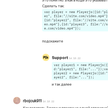
это понятно. а как в коде это указыва
Сделать так:
var player = new Playerjs({id:"pl
er", file:"//site.com/video.mp4"}
{id:"player2", file:"//site.com/v
eo.mp4"},{id:"player3", file:"//s
e.com/video.mp4"});
подскажите
Support
14.10.22
var player1 = new Playerjs({
d:"player1", file:"..."});va
player2 = new Playerjs({id:"
ayer2", file:"..."});
и так далее
rbojcuk911
14.10.22