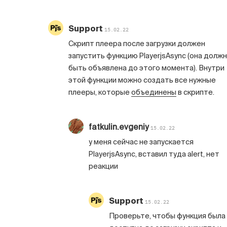
Support
15.02.22
Скрипт плеера после загрузки должен
запустить функцию PlayerjsAsync (она долж
быть объявлена до этого момента). Внутри
этой функции можно создать все нужные
плееры, которые
объединены
в скрипте.
fatkulin.evgeniy
15.02.22
у меня сейчас не запускается
PlayerjsAsync, вставил туда alert, нет
реакции
Support
15.02.22
Проверьте, чтобы функция была