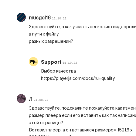
musgel16
11.10.22
Здравствуйте, а как указать несколько видеорол
в пути к файлу
разных разрешений?
Support
11.10.22
Выбор качества
https://playerjs.com/docs/ru=quality
Л
21.08.22
Здравствуйте, подскажите пожалуйста как измен
размер плеера если его вставить как так написан
этой странице?
Вставил плеер, а он вставился размером 1521.6 x