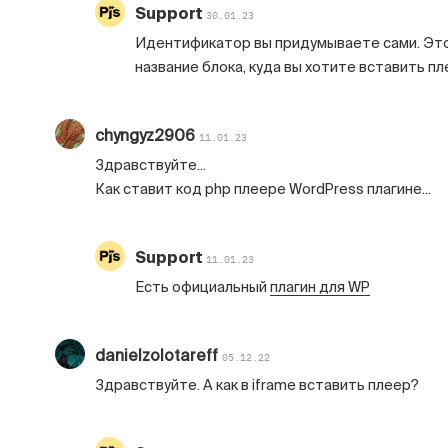
Support
30.01.23
Идентификатор вы придумываете сами. Эт
название блока, куда вы хотите вставить пл
chyngyz2906
11.01.23
Здравствуйте...
Как ставит код php плеере WordPress плагине...
Support
11.01.23
Есть официальный
плагин для WP
danielzolotareff
05.12.22
Здравствуйте. А как в iframe вставить плеер?