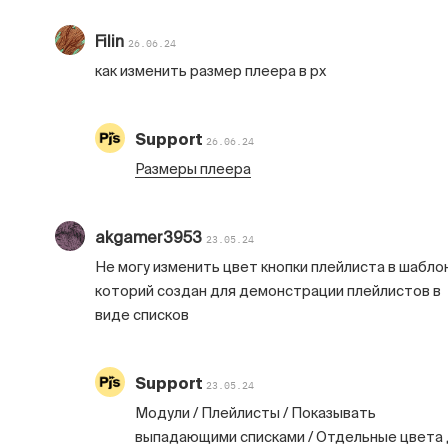
Filin
26.06.24
как изменить размер плеера в px
Support
26.06.24
Размеры плеера
akgamer3953
23.05.24
Не могу изменить цвет кнопки плейлиста в шабло
которий создан для демонстрации плейлистов в
виде списков
Support
23.05.24
Модули / Плейлисты / Показывать
выпадающими списками / Отдельные цвета 