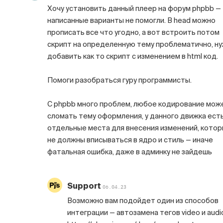
Хочу установить данный плеер на форум phpbb —
написанные варианты не помогли. В head можно
прописать все что угодно, а вот встроить потом
скрипт на определенную тему проблематично, н
добавить как то скрипт с изменением в html код.
Помоги разобраться гуру программисты.
С phpbb много проблем, любое кодирование мож
сломать тему оформления, у данного движка ест
отдельные места для внесения изменений, кото
не должны вписываться в ядро и стиль — иначе
фатальная ошибка, даже в админку не зайдешь
Support
06.04.23
Возможно вам подойдет один из способов
интеграции — автозамена тегов video и audi