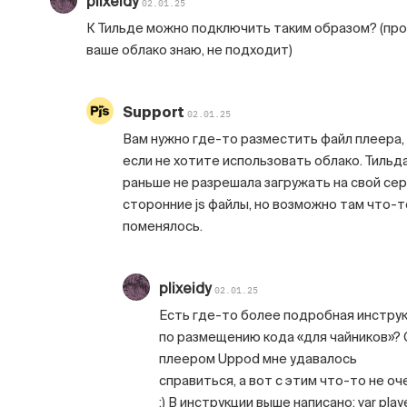
plixeidy
02.01.25
К Тильде можно подключить таким образом? (про
ваше облако знаю, не подходит)
Support
02.01.25
Вам нужно где-то разместить файл плеера,
если не хотите использовать облако. Тильд
раньше не разрешала загружать на свой се
сторонние js файлы, но возможно там что-т
поменялось.
plixeidy
02.01.25
Есть где-то более подробная инстру
по размещению кода «для чайников»? 
плеером Uppod мне удавалось
справиться, а вот с этим что-то не оч
:) В инструкции выше написано: var play