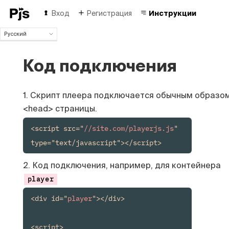
Вход
Регистрация
Инструкции
Русский
Русский
English
Код подключения
Español
Português (Brasil)
Deutsch
1. Скрипт плеера подключается обычным образом
Français
<head> страницы.
Italiano
<script src="
//site.com/playerjs.js
" 
Polski
Čeština
type="text/javascript"></script>
Türk
中国人
2. Код подключения, например, для контейнера
player
<div id="
player
"></div>

<script>
