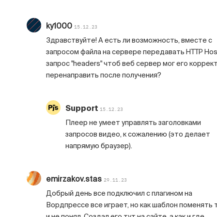
ky1000
15.12.23
Здравствуйте! А есть ли возможность, вместе с
запросом файла на сервере передавать HTTP Hos
запрос "headers" чтоб веб сервер мог его коррек
перенаправить после получения?
Support
15.12.23
Плеер не умеет управлять заголовками
запросов видео, к сожалению (это делает
напрямую браузер).
emirzakov.stas
29.11.23
Добрый день все подключил с плагином на
Вордпрессе все играет, но как шаблон поменять 
и не понял. Создал его тут на сайте, а как и где