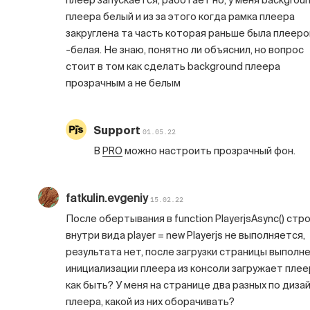
плеер запускается, работает но, у меня backgrou
плеера белый и из за этого когда рамка плеера
закруглена та часть которая раньше была плеер
-белая. Не знаю, понятно ли объяснил, но вопрос
стоит в том как сделать background плеера
прозрачным а не белым
Support
01.05.22
В
PRO
можно настроить прозрачный фон.
fatkulin.evgeniy
15.02.22
После обертывания в function PlayerjsAsync() стр
внутри вида player = new Playerjs не выполняется,
результата нет, после загрузки страницы выполн
инициализации плеера из консоли загружает плее
как быть? У меня на странице два разных по диза
плеера, какой из них оборачивать?