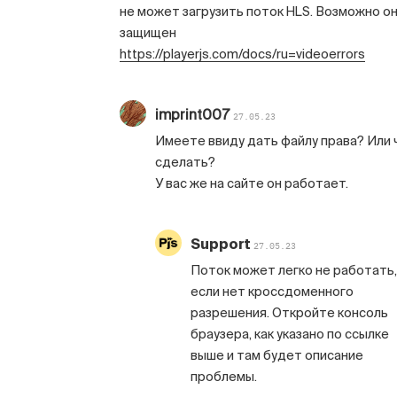
не может загрузить поток HLS. Возможно о
защищен
https://playerjs.com/docs/ru=videoerrors
imprint007
27.05.23
Имеете ввиду дать файлу права? Или 
сделать?
У вас же на сайте он работает.
Support
27.05.23
Поток может легко не работать,
если нет кроссдоменного
разрешения. Откройте консоль
браузера, как указано по ссылке
выше и там будет описание
проблемы.