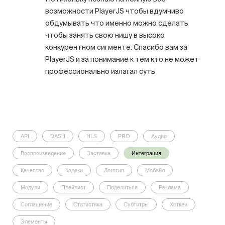
возможности PlayerJS чтобы вдумчиво
обдумывать что именно можно сделать
чтобы занять свою нишу в высоко
конкурентном сигменте. Спасибо вам за
PlayerJS и за понимание к тем кто не может
профессионально излагал суть
API
DASH
HLS
PRO
Аудио
Воспроизведение
Заставка
Интеграция
Качество
Кодеки
Логотип
Мобайл
Модули
Плейлист
Поделиться
Реклама
Соглашение
Статистика
Субтитры
Хоткеи
Элементы