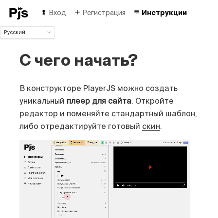
Вход
Регистрация
Инструкции
Русский
Русский
С чего начать?
English
Español
Português (Brasil)
В конструкторе PlayerJS можно создать
Deutsch
Français
уникальный
плеер для сайта
. Откройте
Italiano
редактор
и поменяйте стандартный шаблон,
Polski
либо отредактируйте готовый
скин
.
Čeština
Türk
中国人