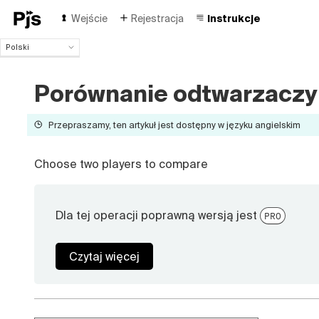
Wejście
Rejestracja
Instrukcje
Polski
Polski
English
Porównanie odtwarzaczy
Español
Português (Brasil)
Przepraszamy, ten artykuł jest dostępny w języku angielskim
Deutsch
Français
Italiano
Choose two players to compare
Čeština
Türk
Русский
Dla tej operacji poprawną wersją jest
PRO
中国人
Czytaj więcej