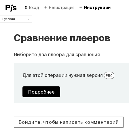
Вход
Регистрация
Инструкции
Русский
Русский
English
Сравнение плееров
Español
Português (Brasil)
Deutsch
Выберите два плеера для сравнения
Français
Italiano
Polski
Для этой операции нужная версия
PRO
Čeština
Türk
Подробнее
中国人
Войдите, чтобы написать комментарий