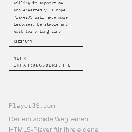
willing to support me
wholeheartedly. I hope
PlayerJS will have more
features, be stable and
work for a long time.
jazz1611
MEHR
ERFAHRUNGSBERICHTE
PlayerJS.com
Der einfachste Weg, einen
HTML5-Player für Ihre eigene