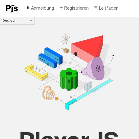
Anmeldung
Registrieren
Leitfäden
Deutsch
Deutsch
English
Español
Português (Brasil)
Français
Italiano
Polski
Čeština
Türk
Русский
中国人