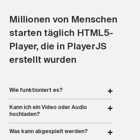
Millionen von Menschen
starten täglich HTML5-
Player, die in PlayerJS
erstellt wurden
Wie funktioniert es?
Sie können Ihren HTML5-Player ganz
Kann ich ein Video oder Audio
einfach im PlayerJS-Online-Builder
hochladen?
erstellen, die .js-Datei herunterladen
PlayerJS ist ein Player-Builder, wir
und sie mit einer einzigen Zeile
Was kann abgespielt werden?
speichern keine Medieninhalte. Sie
JavaScript, iframe-Code oder einem