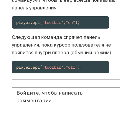
команду
API
, чтобы плеер всегда показывал
панель управления.
player.api(
"toolbar","on"
);
Следующая команда спрячет панель
управления, пока курсор пользователя не
появится внутри плеера (обычный режим).
player.api(
"toolbar","off"
);
Войдите, чтобы написать
комментарий