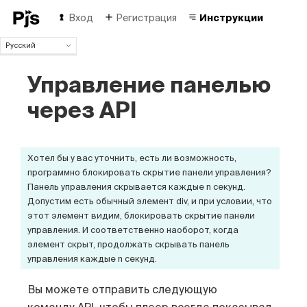
Вход
Регистрация
Инструкции
Русский
Русский
Управление панелью
English
Español
через API
Português (Brasil)
Deutsch
Français
Italiano
Хотел бы у вас уточнить, есть ли возможность,
Polski
программно блокировать скрытие панели управления?
Панель управления скрывается каждые n секунд.
Čeština
Допустим есть обычный элемент div, и при условии, что
Türk
этот элемент видим, блокировать скрытие панели
中国人
управления. И соответственно наоборот, когда
элемент скрыт, продолжать скрывать панель
управления каждые n секунд.
Вы можете отправить следующую