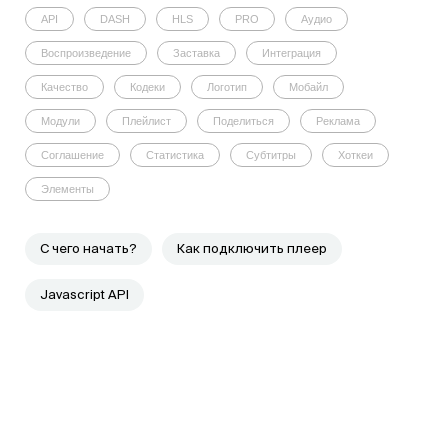
API
DASH
HLS
PRO
Аудио
Воспроизведение
Заставка
Интеграция
Качество
Кодеки
Логотип
Мобайл
Модули
Плейлист
Поделиться
Реклама
Соглашение
Статистика
Субтитры
Хоткеи
Элементы
C чего начать?
Как подключить плеер
Javascript API