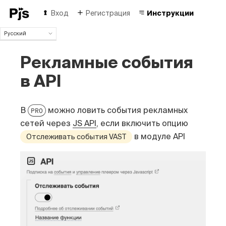
Вход
Регистрация
Инструкции
Русский
Русский
Рекламные события
English
Español
в API
Português (Brasil)
Deutsch
Français
В
можно ловить события рекламных
PRO
Italiano
сетей через
JS API
, если включить опцию
Polski
в модуле API
Отслеживать события VAST
Čeština
Türk
中国人