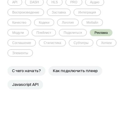
API
DASH
HLS
PRO
Аудио
Воспроизведение
Заставка
Интеграция
Качество
Кодеки
Логотип
Мобайл
Модули
Плейлист
Поделиться
Реклама
Соглашение
Статистика
Субтитры
Хоткеи
Элементы
C чего начать?
Как подключить плеер
Javascript API