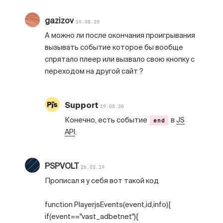
gazizov
19.08.20
А можно ли после окончания проигрывания
вызывать событие которое бы вообще
спрятало плеер или вызвало свою кнопку с
переходом на другой сайт ?
Support
19.08.20
Конечно, есть событие
в
JS
end
API
.
PSPVOLT
26.03.19
Прописал я у себя вот такой код
function PlayerjsEvents(event,id,info){
if(event=="vast_adbetnet"){