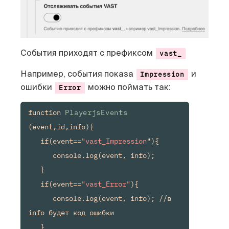
События приходят с префиксом
vast_
Например, события показа
и
Impression
ошибки
можно поймать так:
Error
function 
PlayerjsEvents
(event,id,info){

   if(event=="
vast_Impression
"){

      console.log(event, info);

   }

   if(event=="
vast_Error
"){

      console.log(event, info); //в 
info будет код ошибки

   }
