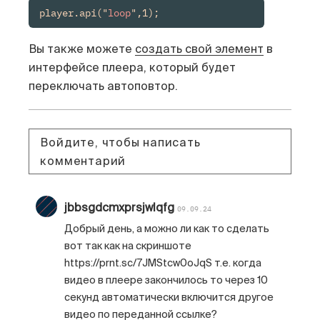
player.api("
loop
",1);
Вы также можете
создать свой элемент
в
интерфейсе плеера, который будет
переключать автоповтор.
Войдите, чтобы написать
комментарий
jbbsgdcmxprsjwlqfg
09.09.24
Добрый день, а можно ли как то сделать
вот так как на скриншоте
https://prnt.sc/7JMStcw0oJqS т.е. когда
видео в плеере закончилось то через 10
секунд автоматически включится другое
видео по переданной ссылке?