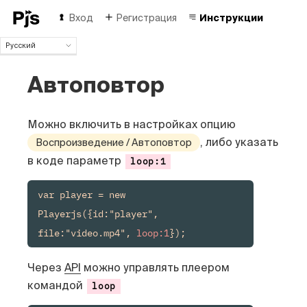
Вход
Регистрация
Инструкции
Русский
Русский
Автоповтор
English
Español
Português (Brasil)
Можно включить в настройках опцию
Deutsch
Français
, либо указать
Воспроизведение / Автоповтор
Italiano
в коде параметр
loop:1
Polski
Čeština
var player = new 
Türk
Playerjs({id:"player", 
中国人
file:"video.mp4", 
loop:1
});
Через
API
можно управлять плеером
командой
loop