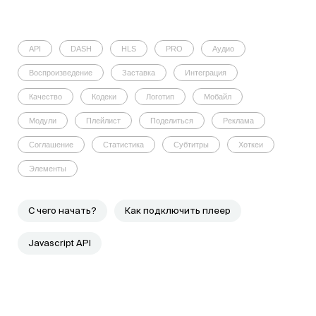
API
DASH
HLS
PRO
Аудио
Воспроизведение
Заставка
Интеграция
Качество
Кодеки
Логотип
Мобайл
Модули
Плейлист
Поделиться
Реклама
Соглашение
Статистика
Субтитры
Хоткеи
Элементы
C чего начать?
Как подключить плеер
Javascript API