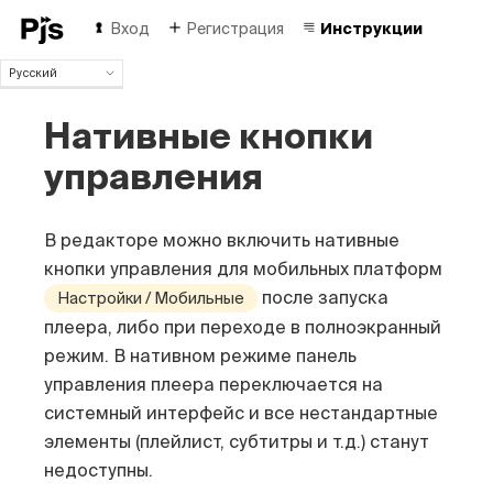
Вход
Регистрация
Инструкции
Русский
Русский
Нативные кнопки
English
Español
управления
Português (Brasil)
Deutsch
Français
В редакторе можно включить нативные
Italiano
кнопки управления для мобильных платформ
Polski
после запуска
Настройки / Мобильные
Čeština
плеера, либо при переходе в полноэкранный
Türk
中国人
режим. В нативном режиме
панель
управления плеера переключается на
системный интерфейс и все нестандартные
элементы (плейлист, субтитры и т.д.) станут
недоступны.