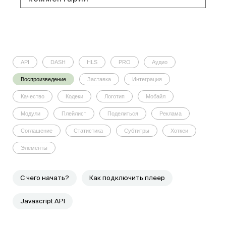
API
DASH
HLS
PRO
Аудио
Воспроизведение
Заставка
Интеграция
Качество
Кодеки
Логотип
Мобайл
Модули
Плейлист
Поделиться
Реклама
Соглашение
Статистика
Субтитры
Хоткеи
Элементы
C чего начать?
Как подключить плеер
Javascript API