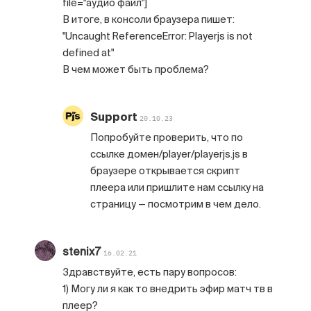
file="аудио файл"]
В итоге, в консоли браузера пишет:
"Uncaught ReferenceError: Playerjs is not
defined at"
В чем может быть проблема?
Support
20.10.23
Попробуйте проверить, что по
ссылке домен/player/playerjs.js в
браузере открывается скрипт
плеера или пришлите нам ссылку на
страницу — посмотрим в чем дело.
stenix7
16.02.21
Здравствуйте, есть пару вопросов:
1) Могу ли я как то внедрить эфир матч тв в
плеер?