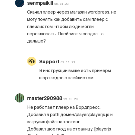
senmpaikill
06.11.23
Скачал плеер через магазин wordpress, не
могу понять как добавить сам плеер с
плейлистом, чтобы люди могли
переключать. Плейлист я создал... а
дальше?
Support
07.11.23
В инструкции выше есть примеры
шорткодов с плейлистом.
master290988
19.10.23
Не работает плеер на Вордпресс.
Добавил в path домен/player/playerjs.js и
загрузил файл на хостинг.
Добавил шорткод на страницу: [playerjs