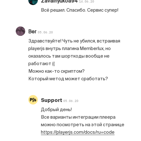
Zavalnyukoa94
14.06.20
Всё решил. Спасибо. Сервис супер!
Ber
05.06.20
Здравствуйте! Чуть не убился, встраивая
playerjs внутрь плагина Memberlux, но
оказалось там шорткоды вообще не
работают ((
Можно как-то скриптом?
Который метод может сработать?
Support
05.06.20
Добрый день!
Все варианты интеграции плеера
можно посмотреть на этой странице
https://playerjs.com/docs/ru=code