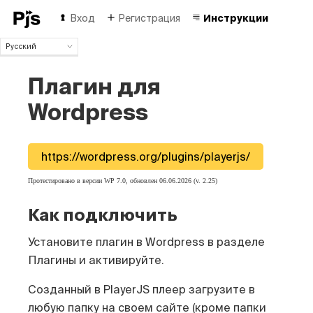
Вход
Регистрация
Инструкции
Русский
Русский
Плагин для
English
Español
Wordpress
Português (Brasil)
Deutsch
Français
https://wordpress.org/plugins/playerjs/
Italiano
Polski
Протестировано в версии WP 7.0, обновлен 06.06.2026 (v. 2.25)
Čeština
Türk
Как подключить
中国人
Установите плагин в Wordpress в разделе
Плагины и активируйте.
Созданный в PlayerJS плеер загрузите в
любую папку на своем сайте (кроме папки