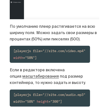
По умолчанию плеер растягивается на всю
ширину поля. Можно задать свои размеры в
процентах (50%) или пикселях (500).
[playerjs file="//site.com/video.mp4" 
width
="50%"]
Если в редакторе включена
опция
масштабирования
под размер
контейнера, то нужно задать и высоту.
[playerjs file="//site.com/audio.mp3" 
width="50%" 
height
="300"]