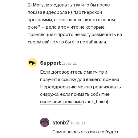
2) Могу ли я сделать так что бы после
показа видеорола из партнерской
программы, открывалось видео в новом
окне? — дело в том что не которые
трансляции я просто не могу размещать на
своем сайте что бы его не забанили.
Support
16.02.21
Если договоритесь с матч тв и
получите ссылку для вашего домена.
Переадресацию можно реализовать
снаружи, если поймать
событие
окончания рекламы
(vast_finish).
stenix7
16.02.21
Сомневаюсь что им это будет