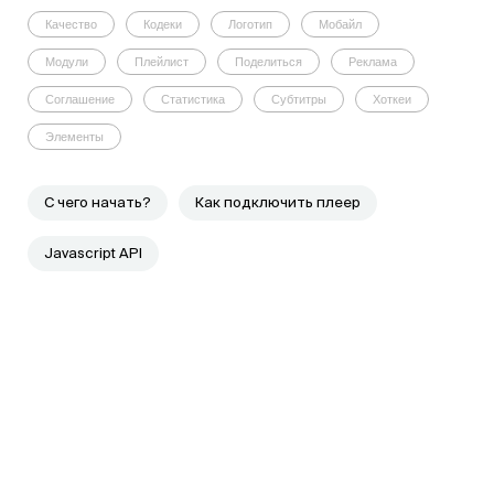
Качество
Кодеки
Логотип
Мобайл
Модули
Плейлист
Поделиться
Реклама
Соглашение
Статистика
Субтитры
Хоткеи
Элементы
C чего начать?
Как подключить плеер
Javascript API