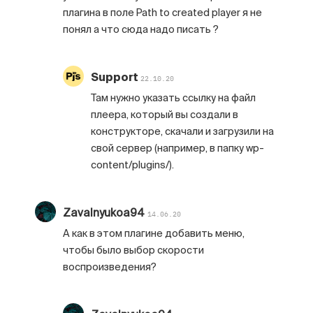
плагина в поле Path to created player я не
понял а что сюда надо писать ?
Support
22.10.20
Там нужно указать ссылку на файл
плеера, который вы создали в
конструкторе, скачали и загрузили на
свой сервер (например, в папку wp-
content/plugins/).
Zavalnyukoa94
14.06.20
А как в этом плагине добавить меню,
чтобы было выбор скорости
воспроизведения?