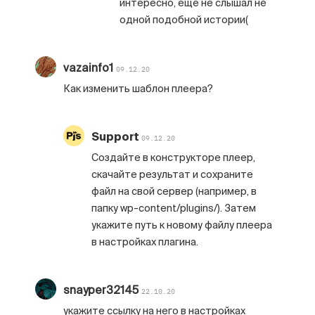
интересно, еще не слышал не
одной подобной истории(
vazainfo1
09.12.20
Как изменить шаблон плеера?
Support
09.12.20
Создайте в конструкторе плеер,
скачайте результат и сохраните
файл на свой сервер (например, в
папку wp-content/plugins/). Затем
укажите путь к новому файлу плеера
в настройках плагина.
snayper32145
22.10.20
укажите ссылку на него в настройках