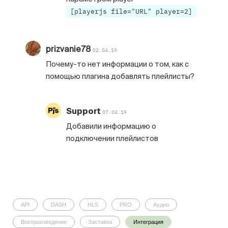
[playerjs file="URL" player=2]
prizvanie78
02.04.19
Почему-то нет информации о том, как с
помощью плагина добавлять плейлисты?
Support
07.04.19
Добавили информацию о
подключении плейлистов
API
DASH
HLS
PRO
Аудио
Воспроизведение
Заставка
Интеграция