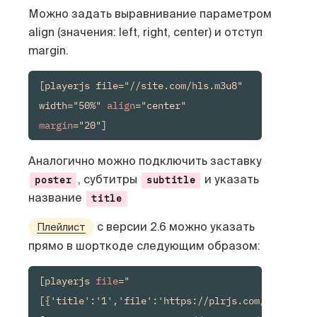
Можно задать выравнивание параметром
align (значения: left, right, center) и отступ
margin.
[playerjs file="//site.com/hls.m3u8" 
width="50%" 
align
="center" 
margin
="20"]
Аналогично можно подключить заставку
, субтитры
и указать
poster
subtitle
название
title
с версии 2.6 можно указать
Плейлист
прямо в шорткоде следующим образом:
[playerjs 
file
="
[{'title':'1','file':'https://plrjs.com/x.mp4'},