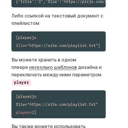
{'title':'2','file':'https://plrjs.com/x.mp4'}]"]
Либо ссылкой на текстовый документ с
плейлистом:
[playerjs 
file
="https://site.com/playlist.txt"]
Вы можете хранить в одном
плеере
несколько шаблонов
дизайна и
переключать между ними параметром
player
[playerjs 
file="https://site.com/playlist.txt" 
player=2
]
Вы также можете использовать