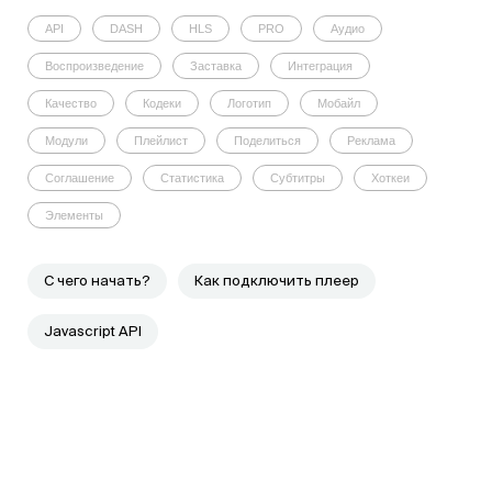
API
DASH
HLS
PRO
Аудио
Воспроизведение
Заставка
Интеграция
Качество
Кодеки
Логотип
Мобайл
Модули
Плейлист
Поделиться
Реклама
Соглашение
Статистика
Субтитры
Хоткеи
Элементы
C чего начать?
Как подключить плеер
Javascript API