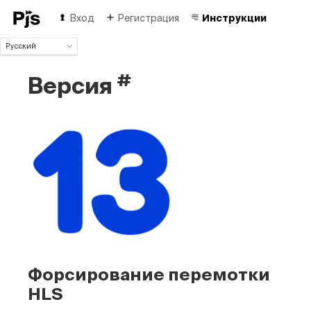
Вход
Регистрация
Инструкции
Русский
Русский
#
Версия
English
Español
Português (Brasil)
Deutsch
Français
Italiano
Polski
Čeština
Türk
中国人
Форсирование перемотки
HLS