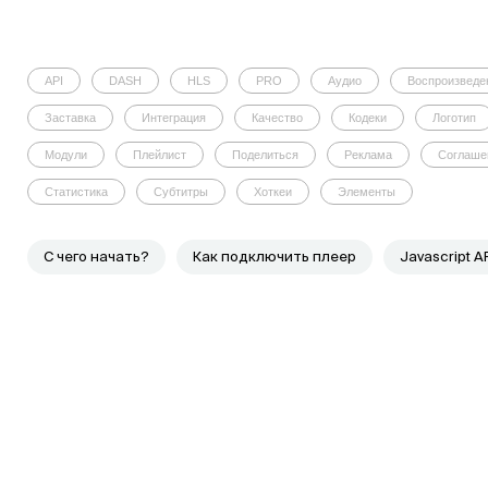
API
DASH
HLS
PRO
Аудио
Воспроизведе
Заставка
Интеграция
Качество
Кодеки
Логотип
Модули
Плейлист
Поделиться
Реклама
Соглаше
Статистика
Субтитры
Хоткеи
Элементы
C чего начать?
Как подключить плеер
Javascript A