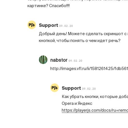
картинке? Спасибо!!!!
Support
09.02.20
Добрый день! Можете сделать скриншот с
кнопкой, чтобы понять о чем идет речь?
nabstor
09.02.20
http://images.vfl.ru/ii/1581261425/fdb5
Support
09.02.20
Как убрать кнопки, которые доб
Opera и Яндекс
https://playerjs.com/docs/ru=re