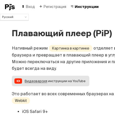
Вход
Регистрация
Инструкции
Русский
Русский
English
Плавающий плеер (PiP)
Español
Português (Brasil)
Deutsch
Нативный режим
отделяет 
Картинка в картинке
Français
браузера и превращает в плавающий плеер в угл
Italiano
Можно переключаться на другие приложения и п
Polski
будет всегда на виду.
Čeština
Türk
Видеоверсия
инструкции на YouTube
中国人
Это работает во всех современных браузерах на
Webkit
iOS Safari 9+