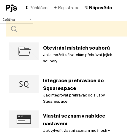
Přihlášení
Registrace
Nápověda
Čeština
Čeština
English
Español
Português (Brasil)
Otevírání místních souborů
Deutsch
Jak umožnit uživatelům přehrávat jejich
Français
soubory
Italiano
Polski
Integrace přehrávače do
Türk
Squarespace
Русский
中国人
Jak integrovat přehrávač do služby
Squarespace
Vlastní seznam v nabídce
nastavení
Jak vytvořit vlastní seznam možností v